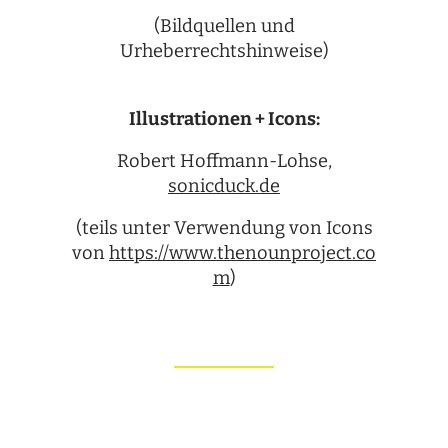
(Bild­quel­len und
Urheberrechtshinweise)
Illus­tra­tio­nen + Icons:
Robert Hoff­mann-Lohse,
sonicduck.de
(teils unter Ver­wen­dung von Icons
von
https://www.thenounproject.co
m
)