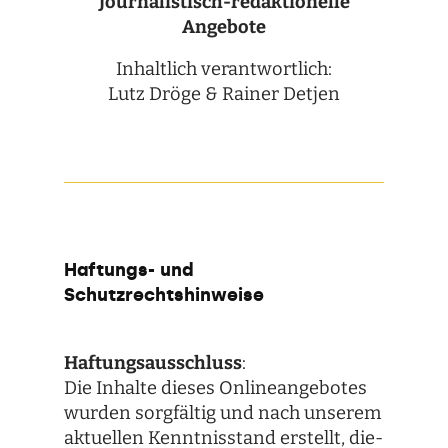
Jour­na­lis­tisch-redak­tio­nelle
Angebote
Inhalt­lich ver­ant­wort­lich:
Lutz Dröge & Rai­ner Detjen
Haftungs- und
Schutzrechtshinweise
Haf­tungs­aus­schluss
:
Die Inhalte die­ses Online­an­ge­bo­tes
wur­den sorg­fäl­tig und nach unse­rem
aktu­el­len Kennt­nis­stand erstellt, die­