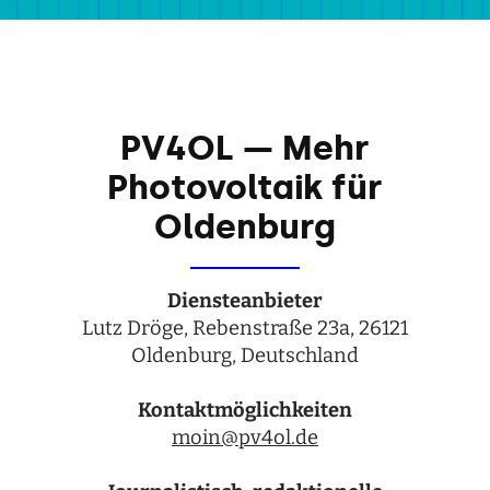
PV4OL — Mehr
Photovoltaik für
Oldenburg
Diens­te­an­bie­ter
Lutz Dröge, Reben­straße 23a, 26121
Olden­burg, Deutsch­land
Kon­takt­mög­lich­kei­ten
moin@pv4ol.de