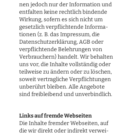
nen jedoch nur der Infor­ma­tion und
ent­fal­ten keine recht­lich bin­dende
Wir­kung, sofern es sich nicht um
gesetz­lich ver­pflich­tende Infor­ma­
tio­nen (z. B. das Impres­sum, die
Daten­schutz­er­klä­rung, AGB oder
ver­pflich­tende Beleh­run­gen von
Ver­brau­chern) han­delt. Wir behal­ten
uns vor, die Inhalte voll­stän­dig oder
teil­weise zu ändern oder zu löschen,
soweit ver­trag­li­che Ver­pflich­tun­gen
unbe­rührt blei­ben. Alle Ange­bote
sind frei­blei­bend und unverbindlich.
Links auf fremde Web­sei­ten
Die Inhalte frem­der Web­sei­ten, auf
die wir direkt oder indi­rekt ver­wei­