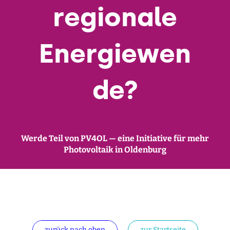
regionale
Energiewen
de?
Werde Teil von PV4OL — eine Initia­tive für mehr
Pho­to­vol­taik in Oldenburg
zurück nach oben
zur Start­seite