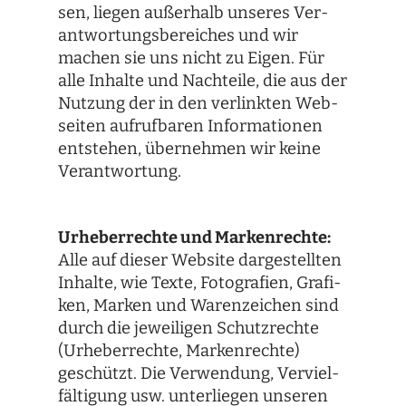
sen, lie­gen außer­halb unse­res Ver­
ant­wor­tungs­be­rei­ches und wir
machen sie uns nicht zu Eigen. Für
alle Inhalte und Nach­teile, die aus der
Nut­zung der in den ver­link­ten Web­
sei­ten auf­ruf­ba­ren Infor­ma­tio­nen
ent­ste­hen, über­neh­men wir keine
Verantwortung.
Urhe­ber­rechte und Mar­ken­rechte:
Alle auf die­ser Web­site dar­ge­stell­ten
Inhalte, wie Texte, Foto­gra­fien, Gra­fi­
ken, Mar­ken und Waren­zei­chen sind
durch die jewei­li­gen Schutz­rechte
(Urhe­ber­rechte, Mar­ken­rechte)
geschützt. Die Ver­wen­dung, Ver­viel­
fäl­ti­gung usw. unter­lie­gen unse­ren